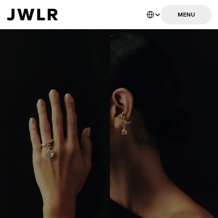
Select Language
MENU
MENU
L
E
P
R
E
M
I
E
R
B
U
R
E
A
U
D
E
C
O
N
S
E
I
L