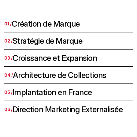
À
L
'
E
X
É
C
U
T
I
O
N
COMMENCEZ VOTRE PROCHAIN PROJET
COMMENCEZ VOTRE PROCHAIN PROJET
Création de Marque
01 /
Stratégie de Marque
02 /
Croissance et Expansion
03 /
Architecture de Collections
04 /
Implantation en France
05 /
Direction Marketing Externalisée
06 /