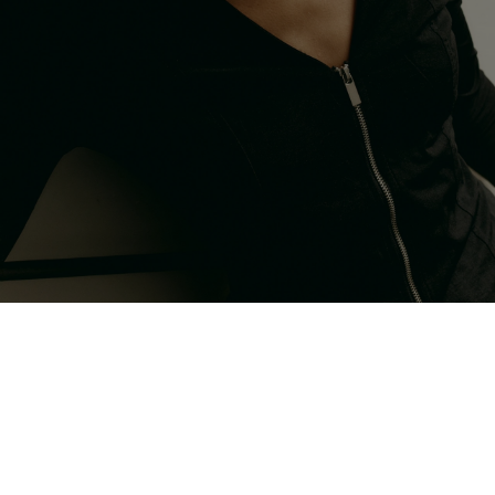
A
U
C
Œ
U
R
D
E
L
A
C
O
N
V
E
R
S
A
T
I
O
N
.
CE QUE NOUS FAISONS
D
E
L
A
V
I
S
I
O
N