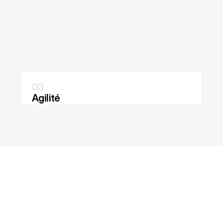
03
Agilité
See Details
NOTRE JEWELRY BRAND LAB
C
O
N
S
T
R
U
I
R
E