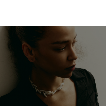
NOTRE APPROCHE
NOTRE APPROCHE
L
A
J
O
A
I
L
L
E
R
I
E
E
S
T
U
N
L
A
N
G
A
G
E
.
N
O
U
S
V
O
U
S
P
L
A
Ç
O
N
S