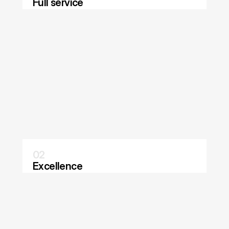
Full service
See Details
02
Excellence
See Details