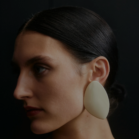
NOTRE IMPACT
D
A
N
S
U
N
M
A
R
C
H
É
S
A
T
U
R
É
,
N
O
U
S
D
O
N
N
O
N
S
À
V
O
T
R
E
M
A
R
Q
U
E
L
E
S
M
O
Y
E
N
S
D
E
S
'
I
M
P
O
S
E
R
.