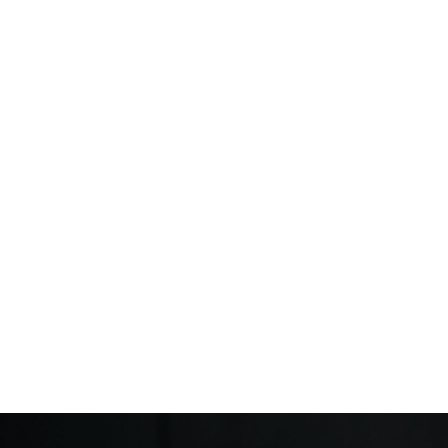
E
N
S
E
M
B
L
E
V
O
T
R
E
M
A
R
Q
U
E
D
E
J
O
A
I
L
L
E
R
I
E
EN SAVOIR PLUS
EN SAVOIR PLUS