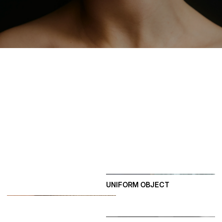
NOTRE PORTOLIO
D
E
R
N
I
È
R
E
S
R
É
A
L
I
S
A
T
I
O
N
S
UNIFORM OBJECT