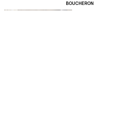
BOUCHERON
EN SAVOIR PLUS
EN SAVOIR PLUS
JWLR INSIGHTS
D
E
R
N
I
E
R
S
A
R
T
I
C
L
E
S
TOUTES NOS ANALYSES
TOUTES NOS ANALYSES
POURQUOI TRAVAILLER AVEC DES EXPERTS EN 
20 MARS 2026
JOAILLERIE ?