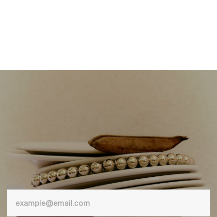
COMMENT CRÉER UNE MARQUE DE JOAILLERIE 
: GUIDE STRATÉGIQUE POUR LES CRÉATEURS 
23 AOÛT 2025
STRATÉGIE PRODUIT EN JOAILLERIE : 
POURQUOI LA STRUCTURE COMPTE PLUS QUE 
12 SEPT. 2025
LA CRÉATIVITÉ QUAND ON SE DÉVELOPPE
NEWSLETTER
R
E
C
E
V
O
I
R
N
O
S
A
C
T
U
A
L
I
T
É
S
EMAIL*