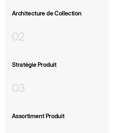
r
v
Architecture de Collection
i
c
e
s
02
Stratégie Produit
03
Assortiment Produit